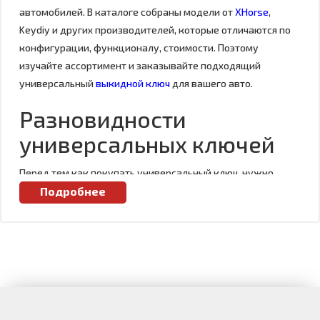
автомобилей. В каталоге собраны модели от
XHorse
,
Keydiy и других производителей, которые отличаются по
конфигурации, функционалу, стоимости. Поэтому
изучайте ассортимент и заказывайте подходящий
универсальный
выкидной ключ
для вашего авто.
Разновидности
универсальных ключей
Перед тем как покупать универсальный ключ, нужно
определиться с тем, какой вам нужен. Ведь на выбор
Подробнее
предлагаются разные конфигурации, каждая из которых
имеет определенные особенности.
Обычный универсальный ключ
Представляет собой обычный механический ключ с
некоторыми нюансами. В отличие от стандартного
аналога он имеет несколько кнопок для управления