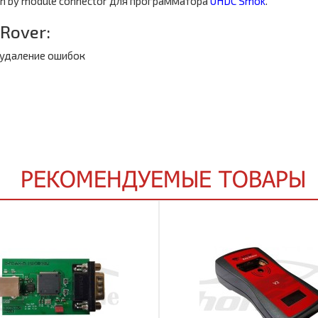
ash by module connector для программатора
UHDC Smok
.
Rover:
е/удаление ошибок
РЕКОМЕНДУЕМЫЕ ТОВАРЫ