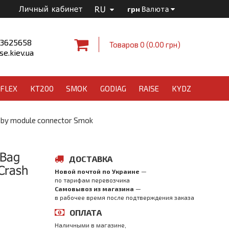
RU
Личный кабинет
грн
Валюта
 3625658
Товаров 0 (0.00 грн)
e.kiev.ua
FLEX
KT200
SMOK
GODIAG
RAISE
KYDZ
 by module connector Smok
rBag
ДОСТАВКА
Crash
Новой почтой по Украине
—
по тарифам перевозчика
Самовывоз из магазина
—
в рабочее время после подтверждения заказа
ОПЛАТА
Наличными в магазине,