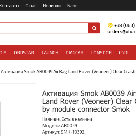
Контакты
О нас
Новинки
Блог
+38 (063)
orders@xhors
DIY
OBDSTAR
LAUNCH
DIAGCAR
LONSDOR
CGDI
Активация Smok AB0039 AirBag Land Rover (Veoneer) Clear Crash
Активация Smok AB0039 Ai
Land Rover (Veoneer) Clear 
by module connector Smok
Наличие:
Есть в наличии
Модель: AB0039
Артикул: SMK-10392