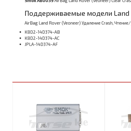
Smok AB0039
AirBag Land Rover (Veoneer) Clear Cr
Поддерживаемые модели Land 
AirBag Land Rover (Veoneer) Удаление Crash, Чтени
K8D2-14D374-AB
K8D2-14D374-AC
JPLA-14D374-AF