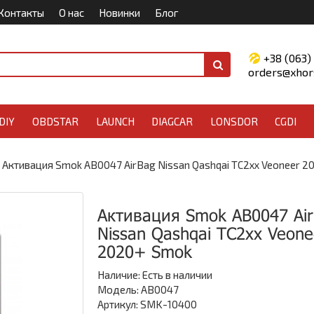
Контакты
О нас
Новинки
Блог
+38 (063)
orders@xhors
DIY
OBDSTAR
LAUNCH
DIAGCAR
LONSDOR
CGDI
Активация Smok AB0047 AirBag Nissan Qashqai TC2xx Veoneer 
Активация Smok AB0047 Ai
Nissan Qashqai TC2xx Veone
2020+ Smok
Наличие:
Есть в наличии
Модель: AB0047
Артикул: SMK-10400