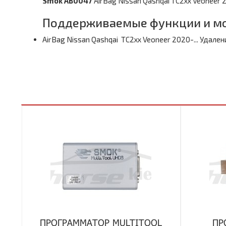
Smok AB0047
AirBag Nissan Qashqai TC2xx Veoneer 
Поддерживаемые функции и мо
AirBag Nissan Qashqai TC2xx Veoneer 2020-... Удал
ПРОГРАММАТОР MULTITOOL
ПР