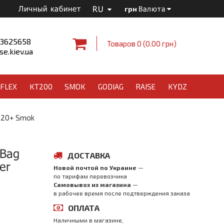
RU
Личный кабинет
грн
Валюта
 3625658
Товаров 0 (0.00 грн)
e.kiev.ua
FLEX
KT200
SMOK
GODIAG
RAISE
KYDZ
2020+ Smok
rBag
ДОСТАВКА
er
Новой почтой по Украине
—
по тарифам перевозчика
Самовывоз из магазина
—
в рабочее время после подтверждения заказа
ОПЛАТА
Наличными в магазине,