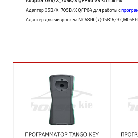
Adapter 05B/X_705B/X QFP64 V3
Scorpio-lk
Адаптер 05B/X_705B/X QFP64 для работы с
програ
Адаптер для микросхем MC68HC(7)05B16/32,MC68HC0
ПРОГРАММАТОР TANGO KEY
ПРОГР