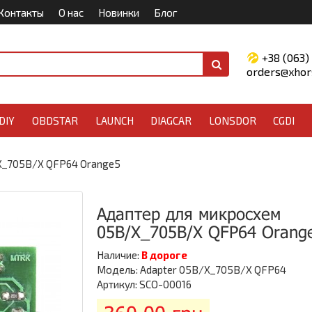
Контакты
О нас
Новинки
Блог
+38 (063)
orders@xhors
DIY
OBDSTAR
LAUNCH
DIAGCAR
LONSDOR
CGDI
X_705B/X QFP64 Orange5
Адаптер для микросхем
05B/X_705B/X QFP64 Orang
Наличие:
В дороге
Модель: Adapter 05B/X_705B/X QFP64
Артикул: SCO-00016