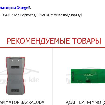
мматором Orange5
.
5X16/32 в корпусе QFP64 ROM write (под пайку).
РЕКОМЕНДУЕМЫЕ ТОВАРЫ
АММАТОР BARRACUDA
АДАПТЕР H-IMMO (