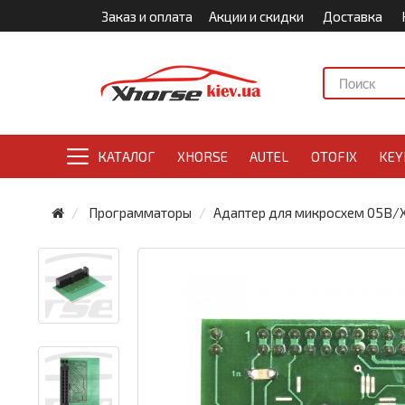
Заказ и оплата
Акции и скидки
Доставка
КАТАЛОГ
XHORSE
AUTEL
OTOFIX
KEY
Программаторы
Адаптер для микросхем 05B/