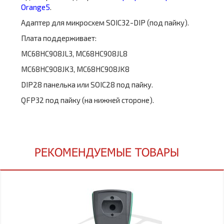
Orange5
.
Адаптер для микросхем SOIC32-DIP (под пайку).
Плата поддерживает:
MC68HC908JL3, MC68HC908JL8
MC68HC908JK3, MC68HC908JK8
DIP28 панелька или SOIC28 под пайку.
QFP32 под пайку (на нижней стороне).
РЕКОМЕНДУЕМЫЕ ТОВАРЫ