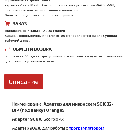
терминалами ПриватБанка,
картами Visa и MasterCard через платежную систему WAYFORPAY,
наложенный платеж постоянным клиентам.
Оплата в национальной валюте - гривне.
ЗАКАЗ
Минимальный заказ - 2000 гривен
Заказы, оформленные после 16-00 отправляются на следующий
рабочий день.
ОБМЕН И ВОЗВРАТ
В течении 14 дней при условии отсутствия следов использования,
целостности упаковки и пломб.
Описание
Наименование:
Адаптер для микросхем SOIC32-
DIP (под пайку) Orange5
Adapter 908JL
Scorpio-lk
Адаптер 908JL для работы с
программатором