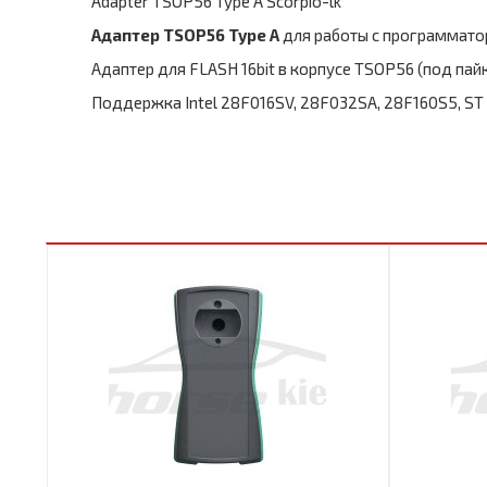
Adapter TSOP56 Type A Scorpio-lk
Адаптер TSOP56 Type A
для работы с программат
Адаптер для FLASH 16bit в корпусе TSOP56 (под пайк
Поддержка Intel 28F016SV, 28F032SA, 28F160S5, S