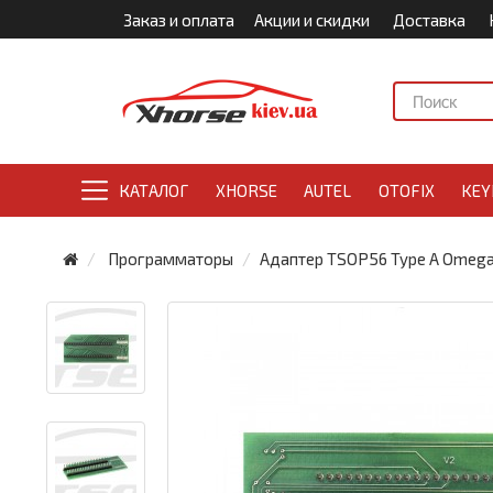
Заказ и оплата
Акции и скидки
Доставка
КАТАЛОГ
XHORSE
AUTEL
OTOFIX
KEY
Программаторы
Адаптер TSOP56 Type A Omeg