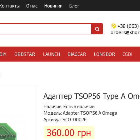
Контакты
О нас
Новинки
Блог
+38 (063)
orders@xhors
DIY
OBDSTAR
LAUNCH
DIAGCAR
LONSDOR
CGDI
a
Адаптер TSOP56 Type A Om
Наличие:
Есть в наличии
Модель: Adapter TSOP56 A Omega
Артикул: SCO-00076
360.00 грн