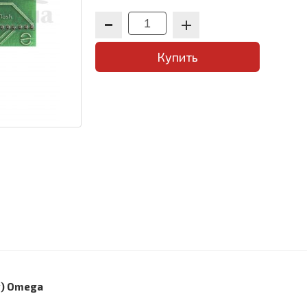
Купить
у) Omega