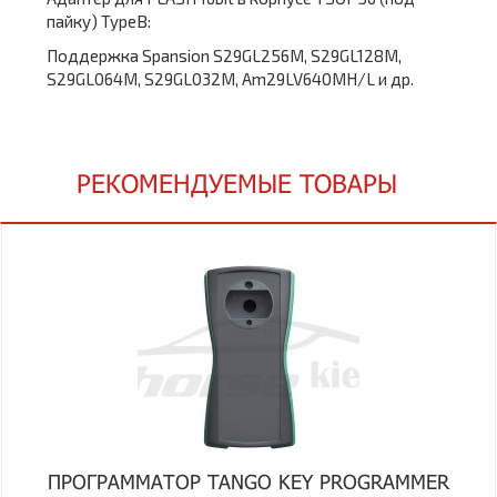
пайку) TypeB:
Поддержка Spansion S29GL256M, S29GL128M,
S29GL064M, S29GL032M, Am29LV640MH/L и др.
РЕКОМЕНДУЕМЫЕ ТОВАРЫ
ПРОГРАММАТОР TANGO KEY PROGRAMMER