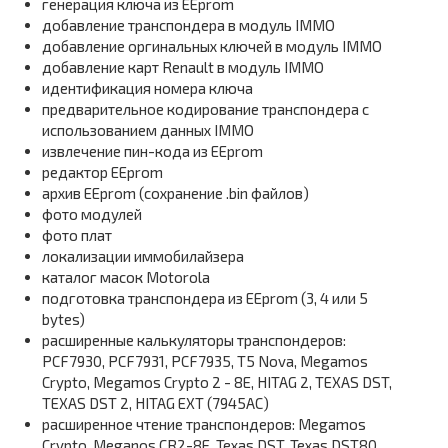
генерация ключа из EEprom
добавление транспондера в модуль IMMO
добавление оргинальных ключей в модуль IMMO
добавление карт Renault в модуль IMMO
идентификация номера ключа
предварительное кодирование транспондера с
использованием данных IMMO
извлечение пин-кода из EEprom
редактор EEprom
архив EEprom (сохранение .bin файлов)
фото модулей
фото плат
локализации иммобилайзера
каталог масок Motorola
подготовка транспондера из EEprom (3, 4 или 5
bytes)
расширенные калькуляторы транспондеров:
PCF7930, PCF7931, PCF7935, T5 Nova, Megamos
Crypto, Megamos Crypto 2 - 8E, HITAG 2, TEXAS DST,
TEXAS DST 2, HITAG EXT (7945AC)
расширенное чтение транспондеров: Megamos
Crypto, Meganos CR2-8E, Texas DST, Texas DST80,