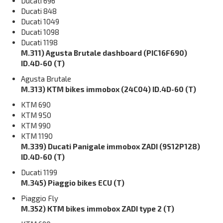
Ducati 696
Ducati 848
Ducati 1049
Ducati 1098
Ducati 1198
M.311) Agusta Brutale dashboard (PIC16F690)
ID.4D-60 (T)
Agusta Brutale
M.313) KTM bikes immobox (24C04) ID.4D-60 (T)
KTM 690
KTM 950
KTM 990
KTM 1190
M.339) Ducati Panigale immobox ZADI (9S12P128)
ID.4D-60 (T)
Ducati 1199
M.345) Piaggio bikes ECU (T)
Piaggio Fly
M.352) KTM bikes immobox ZADI type 2 (T)