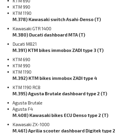
KTM 690
KTM 990
KTM 1190
M.378) Kawasaki switch Asahi-Denso (T)
Kawasaki GTR 1400
M.380) Ducati dashboard MTA (T)
Ducati M821
M.391) KTM bikes immobox ZADI type 3 (T)
KTM 690
KTM 990
KTM 1190
M.392) KTM bikes immobox ZADI type 4
KTM 1190 RC8
M.395) Agusta Brutale dashboard type 2 (T)
Agusta Brutale
Agusta F4
M.408) Kawasaki bikes ECU Denso type 2 (T)
Kawasaki ZX-1000
M.461) Aprilia scooter dashboard Digitek type 2