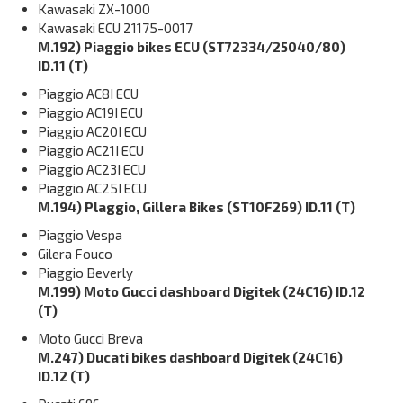
Kawasaki ZX-1000
Kawasaki ECU 21175-0017
M.192) Piaggio bikes ECU (ST72334/25040/80)
ID.11 (T)
Piaggio AC8I ECU
Piaggio AC19I ECU
Piaggio AC20I ECU
Piaggio AC21I ECU
Piaggio AC23I ECU
Piaggio AC25I ECU
M.194) Plaggio, Gillera Bikes (ST10F269) ID.11 (T)
Piaggio Vespa
Gilera Fouco
Piaggio Beverly
M.199) Moto Gucci dashboard Digitek (24C16) ID.12
(T)
Moto Gucci Breva
M.247) Ducati bikes dashboard Digitek (24C16)
ID.12 (T)