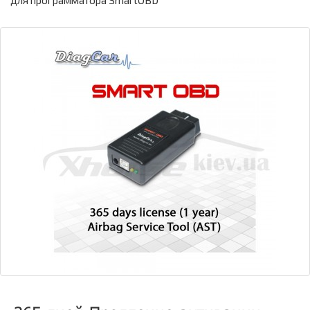
для программатора SmartOBD