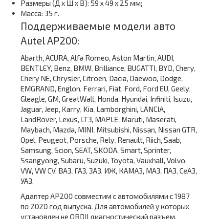
Размеры (Д х Ш х В): 59 х 49 х 25 мм;
Масса: 35 г.
Поддерживаемые модели авто
Autel AP200:
Abarth, ACURA, Alfa Romeo, Aston Martin, AUDI,
BENTLEY, Benz, BMW, Brilliance, BUGATTI, BYD, Chery,
Chery NE, Chrysler, Citroen, Dacia, Daewoo, Dodge,
EMGRAND, Englon, Ferrari, Fiat, Ford, Ford EU, Geely,
Gleagle, GM, GreatWall, Honda, Hyundai, Infiniti, Isuzu,
Jaguar, Jeep, Karry, Kia, Lamborghini, LANCIA,
LandRover, Lexus, LT3, MAPLE, Maruti, Maserati,
Maybach, Mazda, MINI, Mitsubishi, Nissan, Nissan GTR,
Opel, Peugeot, Porsche, Rely, Renault, Riich, Saab,
Samsung, Scion, SEAT, SKODA, Smart, Sprinter,
Ssangyong, Subaru, Suzuki, Toyota, Vauxhall, Volvo,
VW, VW CV, ВАЗ, ГАЗ, ЗАЗ, ИЖ, КАМАЗ, МАЗ, ПАЗ, СеАЗ,
УАЗ.
Адаптер AP200 совместим с автомобилями с 1987
по 2020 год выпуска. Для автомобилей у которых
установлен не OBDII диагностический разъем,