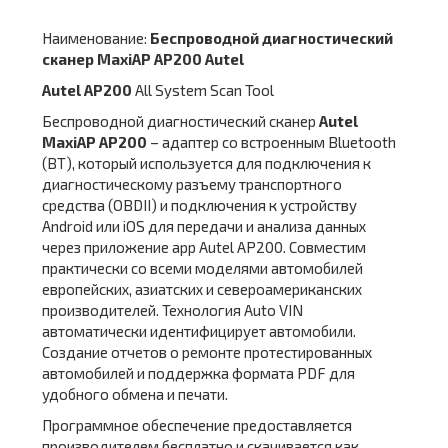
Наименование:
Беспроводной диагностический
сканер MaxiAP AP200 Autel
Autel AP200
All System Scan Tool
Беспроводной диагностический сканер
Autel
MaxiAP AP200
– адаптер со встроенным Bluetooth
(BT), который используется для подключения к
диагностическому разъему транспортного
средства (OBDII) и подключения к устройству
Android или iOS для передачи и анализа данных
через приложение app Autel AP200. Совместим
практически со всеми моделями автомобилей
европейских, азиатских и североамериканских
производителей. Технология Auto VIN
автоматически идентифицирует автомобили.
Создание отчетов о ремонте протестированных
автомобилей и поддержка формата PDF для
удобного обмена и печати.
Программное обеспечение предоставляется
производителем бесплатно и скачивается как