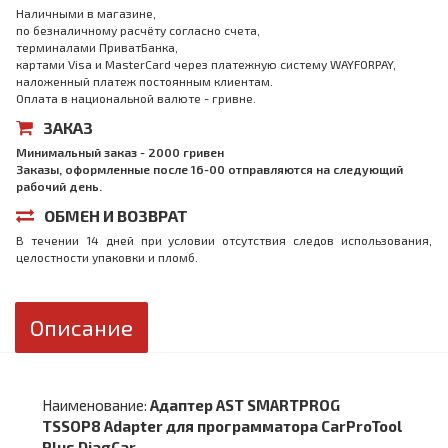
Наличными в магазине,
по безналичному расчёту согласно счета,
терминалами ПриватБанка,
картами Visa и MasterCard через платежную систему WAYFORPAY,
наложенный платеж постоянным клиентам.
Оплата в национальной валюте - гривне.
ЗАКАЗ
Минимальный заказ - 2000 гривен
Заказы, оформленные после 16-00 отправляются на следующий
рабочий день.
ОБМЕН И ВОЗВРАТ
В течении 14 дней при условии отсутствия следов использования,
целостности упаковки и пломб.
Описание
Наименование:
Адаптер AST SMARTPROG
TSSOP8 Adapter для программатора CarProTool
Plus DiagCar