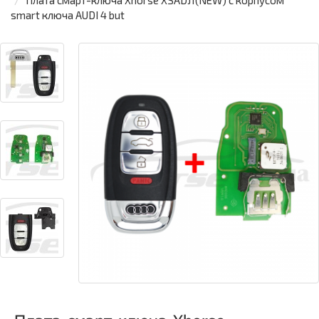
Плата смарт-ключа Xhorse XSADJ1(NEW) с корпусом
smart ключа AUDI 4 but