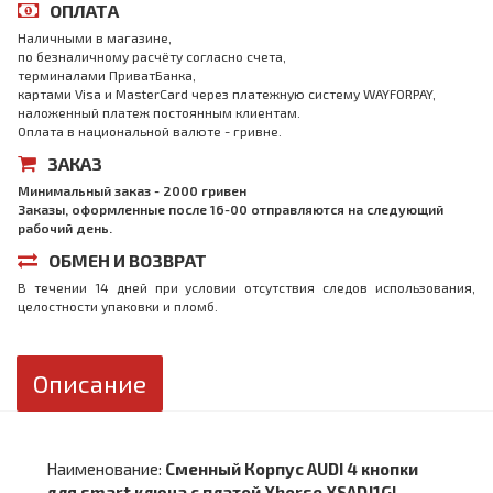
ОПЛАТА
Наличными в магазине,
по безналичному расчёту согласно счета,
терминалами ПриватБанка,
картами Visa и MasterCard через платежную систему WAYFORPAY,
наложенный платеж постоянным клиентам.
Оплата в национальной валюте - гривне.
ЗАКАЗ
Минимальный заказ - 2000 гривен
Заказы, оформленные после 16-00 отправляются на следующий
рабочий день.
ОБМЕН И ВОЗВРАТ
В течении 14 дней при условии отсутствия следов использования,
целостности упаковки и пломб.
Описание
Наименование:
Сменный Корпус AUDI 4 кнопки
для smart ключа с платой Xhorse XSADJ1GL