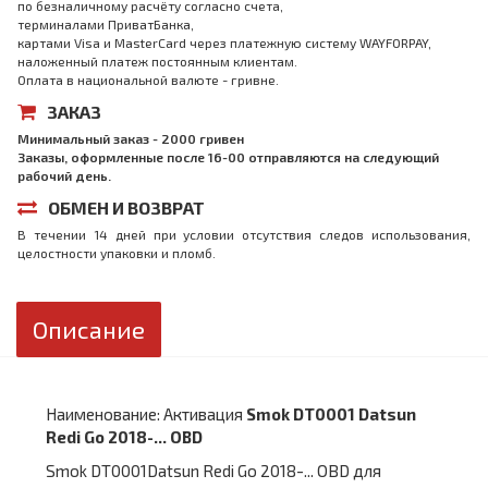
по безналичному расчёту согласно счета,
терминалами ПриватБанка,
картами Visa и MasterCard через платежную систему WAYFORPAY,
наложенный платеж постоянным клиентам.
Оплата в национальной валюте - гривне.
ЗАКАЗ
Минимальный заказ - 2000 гривен
Заказы, оформленные после 16-00 отправляются на следующий
рабочий день.
ОБМЕН И ВОЗВРАТ
В течении 14 дней при условии отсутствия следов использования,
целостности упаковки и пломб.
Описание
Наименование: Активация
Smok DT0001 Datsun
Redi Go 2018-... OBD
Smok DT0001Datsun Redi Go 2018-... OBD для