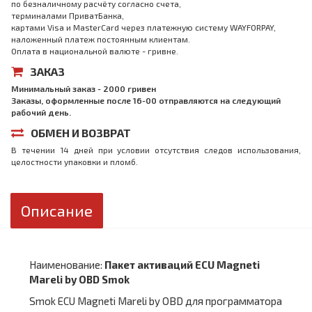
по безналичному расчёту согласно счета,
терминалами ПриватБанка,
картами Visa и MasterCard через платежную систему WAYFORPAY,
наложенный платеж постоянным клиентам.
Оплата в национальной валюте - гривне.
ЗАКАЗ
Минимальный заказ - 2000 гривен
Заказы, оформленные после 16-00 отправляются на следующий
рабочий день.
ОБМЕН И ВОЗВРАТ
В течении 14 дней при условии отсутствия следов использования,
целостности упаковки и пломб.
Описание
Наименование:
Пакет активаций ECU Magneti
Mareli by OBD Smok
Smok ECU Magneti Mareli by OBD для программатора