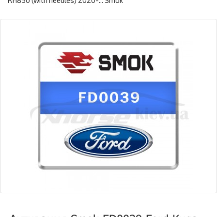
RH850 (with needles) 2020-... Smok