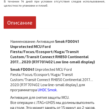
В течении 14 дней при условии отсутствия следов использования,
целостности упаковки и пломб.
Описание
Наименование: Активация
Smok FD0041
Unprotected MCU Ford
Fiesta/Focus/Ecosport/Kuga/Transit
Custom/Transit Connect RH850 Continental
2017…2020 (R7F701402 Low line-small display)
Smok FD0041
Unprotected MCU Ford
Fiesta/Focus/Ecosport/Kuga/Transit
Custom/Transit Connect RH850 Continental 2017…
2020 (R7F701402 Low line-small display) для
программатора
UHDC Smok
.
Активация для снятия защиты MCU.
Все операции с JTAG+UHDS мы должны выполнить
на столе. Это может занять от 15 минут до 2 часов.