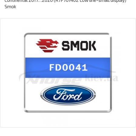
Continental 2017…2020 (R7F701402 Low line-small display)
Smok