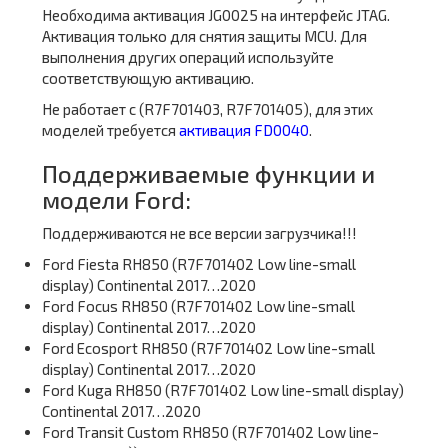
Необходима активация JG0025 на интерфейс JTAG.
Активация только для снятия защиты MCU. Для
выполнения других операций используйте
соответствующую активацию.
Не работает с (R7F701403, R7F701405), для этих
моделей требуется
активация FD0040
.
Поддерживаемые функции и
модели Ford:
Поддерживаются не все версии загрузчика!!!
Ford Fiesta RH850 (R7F701402 Low line-small
display) Continental 2017…2020
Ford Focus RH850 (R7F701402 Low line-small
display) Continental 2017…2020
Ford Ecosport RH850 (R7F701402 Low line-small
display) Continental 2017…2020
Ford Kuga RH850 (R7F701402 Low line-small display)
Continental 2017…2020
Ford Transit Custom RH850 (R7F701402 Low line-