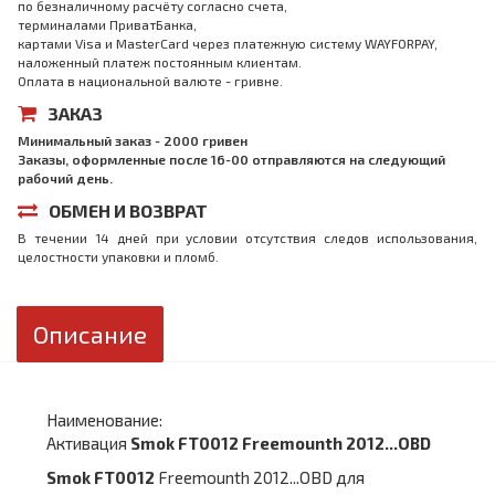
по безналичному расчёту согласно счета,
терминалами ПриватБанка,
картами Visa и MasterCard через платежную систему WAYFORPAY,
наложенный платеж постоянным клиентам.
Оплата в национальной валюте - гривне.
ЗАКАЗ
Минимальный заказ - 2000 гривен
Заказы, оформленные после 16-00 отправляются на следующий
рабочий день.
ОБМЕН И ВОЗВРАТ
В течении 14 дней при условии отсутствия следов использования,
целостности упаковки и пломб.
Описание
Наименование:
Активация
Smok FT0012 Freemounth 2012...OBD
Smok FT0012
Freemounth 2012...OBD для