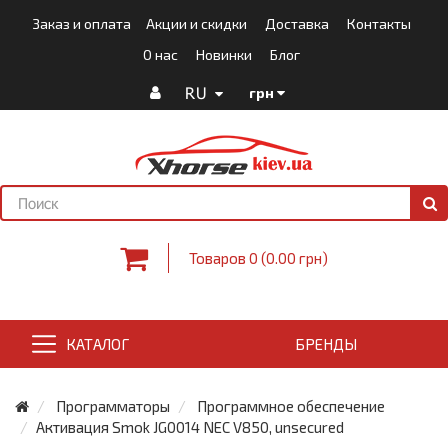
Заказ и оплата
Акции и скидки
Доставка
Контакты
О нас
Новинки
Блог
RU
грн
Товаров 0 (0.00 грн)
КАТАЛОГ
БРЕНДЫ
Программаторы
Программное обеспечение
Активация Smok JG0014 NEC V850, unsecured