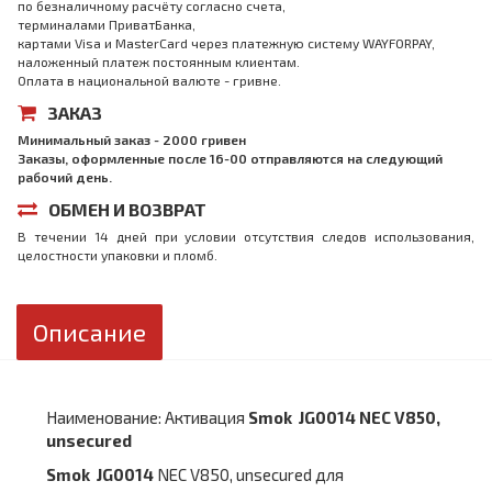
по безналичному расчёту согласно счета,
терминалами ПриватБанка,
картами Visa и MasterCard через платежную систему WAYFORPAY,
наложенный платеж постоянным клиентам.
Оплата в национальной валюте - гривне.
ЗАКАЗ
Минимальный заказ - 2000 гривен
Заказы, оформленные после 16-00 отправляются на следующий
рабочий день.
ОБМЕН И ВОЗВРАТ
В течении 14 дней при условии отсутствия следов использования,
целостности упаковки и пломб.
Описание
Наименование: Активация
Smok JG0014 NEC V850,
unsecured
Smok JG0014
NEC V850, unsecured для