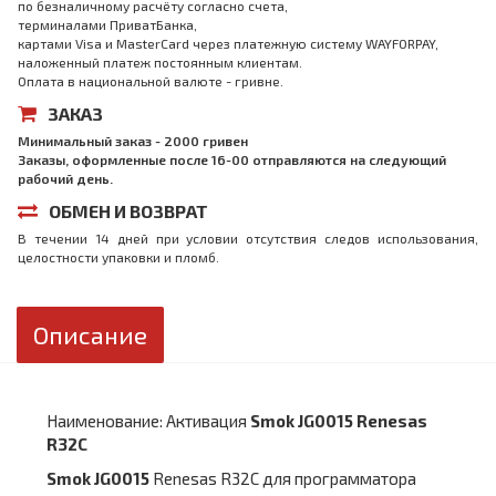
по безналичному расчёту согласно счета,
терминалами ПриватБанка,
картами Visa и MasterCard через платежную систему WAYFORPAY,
наложенный платеж постоянным клиентам.
Оплата в национальной валюте - гривне.
ЗАКАЗ
Минимальный заказ - 2000 гривен
Заказы, оформленные после 16-00 отправляются на следующий
рабочий день.
ОБМЕН И ВОЗВРАТ
В течении 14 дней при условии отсутствия следов использования,
целостности упаковки и пломб.
Описание
Наименование: Активация
Smok JG0015 Renesas
R32C
Smok JG0015
Renesas R32C для программатора