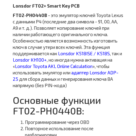
Lonsdor FT02+ Smart Key PCB
FT02-PH0440B
- это эмулятор ключей Toyota Lexus
с данными P4 (последние два символа - 91, 00, AA,
A9 и т. д.). Позволяет копирование ключей при
наличии работающего оригинального ключа.
Особенностью является возможность изготовить
ключ в случае утери всех ключей. Эта функция
поддерживается как
Lonsdor K518ISE / K518S
, так и
Lonsdor KH100+
, но иногда нужна активация на
«
Lonsdor Toyota AKL Online Calculation
», чтобы
использовать эмулятор или
адаптер Lonsdor ADP-
25
для сбора данных и генерирования ключа 8A
напрямую (без PIN-кода)
Основные функции
FT02-PH0440B:
Программирование через OBD
Повторное использование после
разблокировки