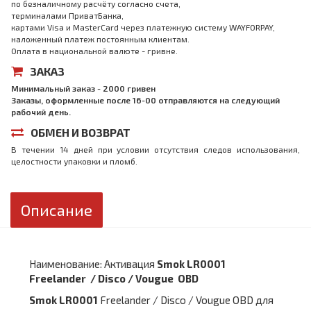
по безналичному расчёту согласно счета,
терминалами ПриватБанка,
картами Visa и MasterCard через платежную систему WAYFORPAY,
наложенный платеж постоянным клиентам.
Оплата в национальной валюте - гривне.
ЗАКАЗ
Минимальный заказ - 2000 гривен
Заказы, оформленные после 16-00 отправляются на следующий
рабочий день.
ОБМЕН И ВОЗВРАТ
В течении 14 дней при условии отсутствия следов использования,
целостности упаковки и пломб.
Описание
Наименование: Активация
Smok LR0001
Freelander / Disco / Vougue OBD
Smok LR0001
Freelander / Disco / Vougue OBD для