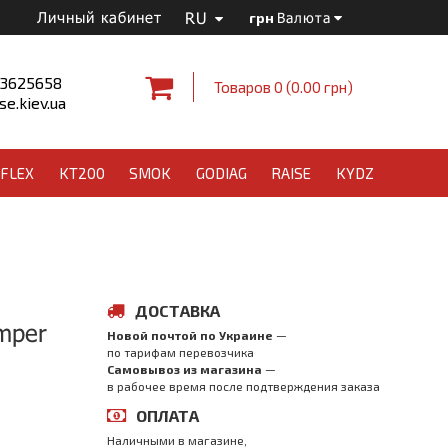
RU
Личный кабинет
грн
Валюта
 3625658
Товаров 0 (0.00 грн)
e.kiev.ua
FLEX
KT200
SMOK
GODIAG
RAISE
KYDZ
ДОСТАВКА
mper
Новой почтой по Украине
—
по тарифам перевозчика
Самовывоз из магазина
—
в рабочее время после подтверждения заказа
ОПЛАТА
Наличными в магазине,