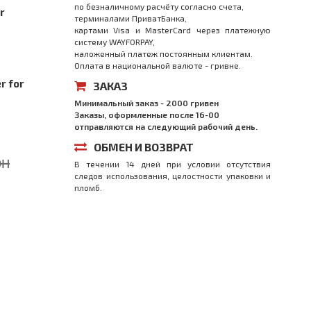
по безналичному расчёту согласно счета,
r
терминалами ПриватБанка,
картами Visa и MasterCard через платежную
систему WAYFORPAY,
наложенный платеж постоянным клиентам.
Оплата в национальной валюте - гривне.
r for
ЗАКАЗ
Минимальный заказ - 2000 гривен
Заказы, оформленные после 16-00
отправляются на следующий рабочий день.
ОБМЕН И ВОЗВРАТ
рн
В течении 14 дней при условии отсутствия
следов использования, целостности упаковки и
пломб.