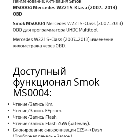
Наименование: Активация
Smok
MS0004
Mercedes W221 S-Klasa (2007...2013)
OBD
Smok MS0004
Mercedes W221 S-Class (2007...2013)
OBD для программатора UHDC Multitool.
Mercedes W221 S-Class (2007...2013) изменение
километража через OBD.
Доступный
функционал Smok
MS0004:
Чтение/Запись Km.
Чтение/Запись EEprom.
Чтение/Запись Flash.
Чтение/Запись Flash ZGW (Gateway).
Блокирование синхронизации EZS<->Dash
(Приборная панель - Замок).