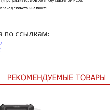
ет) программатор
а
OBDStar Key Master DP PLUS.
еход с пакета А на пакет С.
 по ссылкам:
)
)
РЕКОМЕНДУЕМЫЕ ТОВАРЫ