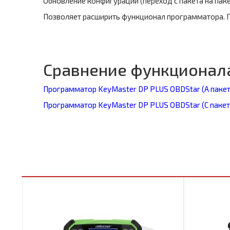
Обновление конфигурации (переход с пакета на пак
Позволяет расширить функционал программатора. Пер
Сравнение функционала
Программатор KeyMaster DP PLUS OBDStar (А пакет
Программатор KeyMaster DP PLUS OBDStar (С пакет