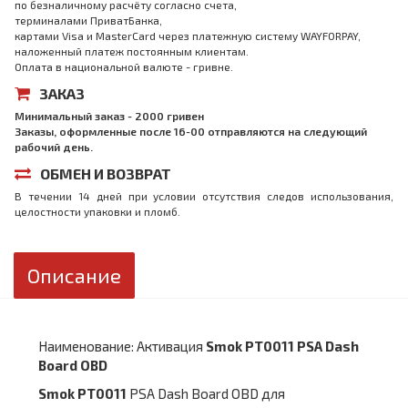
по безналичному расчёту согласно счета,
терминалами ПриватБанка,
картами Visa и MasterCard через платежную систему WAYFORPAY,
наложенный платеж постоянным клиентам.
Оплата в национальной валюте - гривне.
ЗАКАЗ
Минимальный заказ - 2000 гривен
Заказы, оформленные после 16-00 отправляются на следующий
рабочий день.
ОБМЕН И ВОЗВРАТ
В течении 14 дней при условии отсутствия следов использования,
целостности упаковки и пломб.
Описание
Наименование: Активация
Smok PT0011 PSA Dash
Board OBD
Smok PT0011
PSA Dash Board OBD для