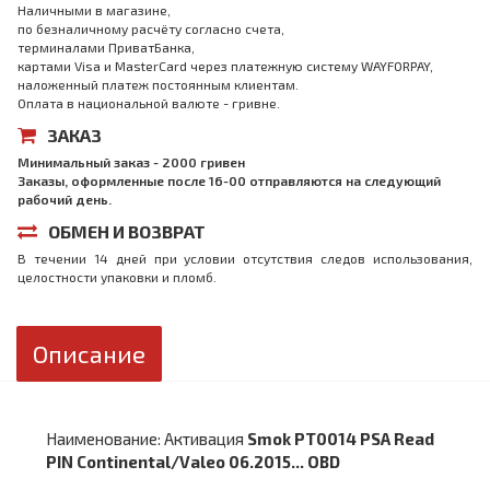
Наличными в магазине,
по безналичному расчёту согласно счета,
терминалами ПриватБанка,
картами Visa и MasterCard через платежную систему WAYFORPAY,
наложенный платеж постоянным клиентам.
Оплата в национальной валюте - гривне.
ЗАКАЗ
Минимальный заказ - 2000 гривен
Заказы, оформленные после 16-00 отправляются на следующий
рабочий день.
ОБМЕН И ВОЗВРАТ
В течении 14 дней при условии отсутствия следов использования,
целостности упаковки и пломб.
Описание
Наименование: Активация
Smok PT0014 PSA Read
PIN Continental/Valeo 06.2015... OBD