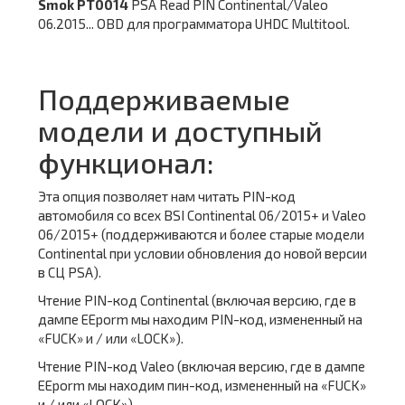
Smok PT0014
PSA Read PIN Continental/Valeo
06.2015... OBD для программатора UHDC Multitool.
Поддерживаемые
модели и доступный
функционал:
Эта опция позволяет нам читать PIN-код
автомобиля со всех BSI Continental 06/2015+ и Valeo
06/2015+ (поддерживаются и более старые модели
Continental при условии обновления до новой версии
в СЦ PSA).
Чтение PIN-код Continental (включая версию, где в
дампе EEporm мы находим PIN-код, измененный на
«FUCK» и / или «LOCK»).
Чтение PIN-код Valeo (включая версию, где в дампе
EEporm мы находим пин-код, измененный на «FUCK»
и / или «LOCK»).