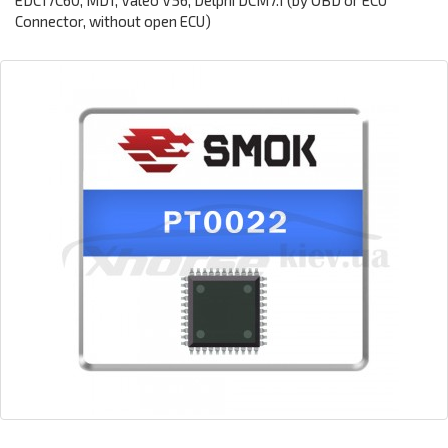
EDC17C60, MD1, Valeo V56, Delphi DCM7.1 (by OBD or ECU
Connector, without open ECU)