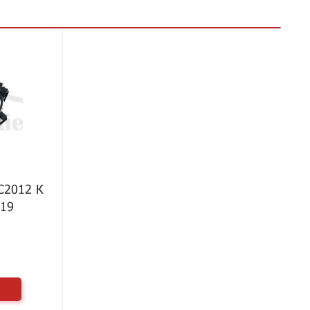
C2012 К
019