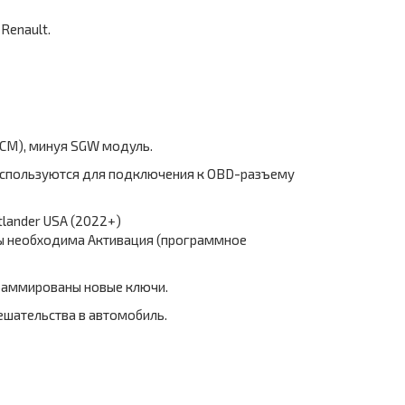
Renault.
CM), минуя SGW модуль.
 используются для подключения к OBD-разъему
utlander USA (2022+)
оты необходима Активация (программное
граммированы новые ключи.
шательства в автомобиль.