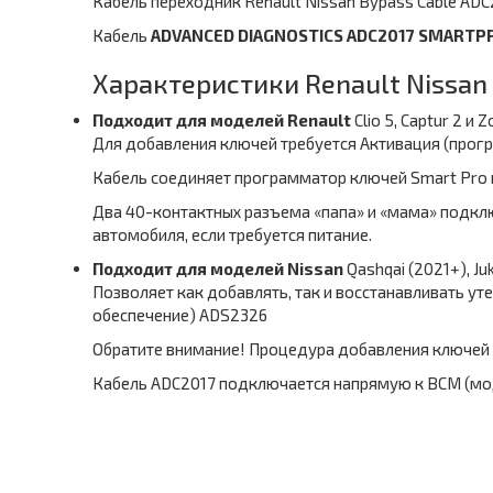
Кабель переходник Renault Nissan Bypass Cable ADC
Кабель
ADVANCED DIAGNOSTICS ADC2017 SMARTP
Характеристики Renault Nissan 
Подходит для моделей Renault
Clio 5, Captur 2 и Z
Для добавления ключей требуется Активация (про
Кабель соединяет программатор ключей Smart Pro 
Два 40-контактных разъема «папа» и «мама» подкл
автомобиля, если требуется питание.
Подходит для моделей Nissan
Qashqai (2021+), Ju
Позволяет как добавлять, так и восстанавливать у
обеспечение) ADS2326
Обратите внимание! Процедура добавления ключей т
Кабель ADC2017 подключается напрямую к BCM (мо