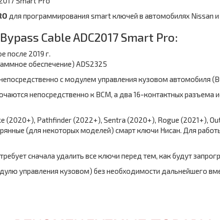
2017 Smart Pro
RO
для программирования smart ключей в автомобилях Nissan и 
Bypass Cable ADC2017 Smart Pro:
oe после 2019 г.
граммное обеспечение) ADS2325
непосредственно с модулем управления кузовом автомобиля (B
ючаются непосредственно к BCM, а два 16-контактных разъема
ke (2020+), Pathfinder (2022+), Sentra (2020+), Rogue (2021+), O
терянные (для некоторых моделей) смарт ключи Нисан. Для раб
ребует сначала удалить все ключи перед тем, как будут запро
дулю управления кузовом) без необходимости дальнейшего вме