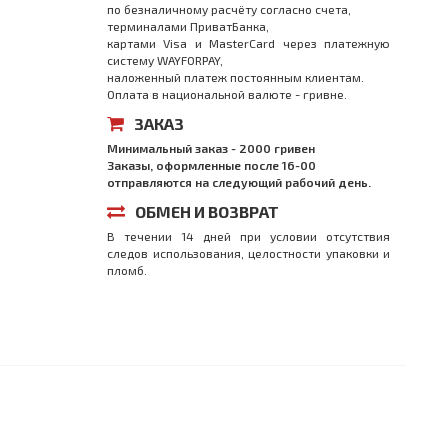
по безналичному расчёту согласно счета,
терминалами ПриватБанка,
картами Visa и MasterCard через платежную
систему WAYFORPAY,
наложенный платеж постоянным клиентам.
Оплата в национальной валюте - гривне.
ЗАКАЗ
Минимальный заказ - 2000 гривен
Заказы, оформленные после 16-00
отправляются на следующий рабочий день.
ОБМЕН И ВОЗВРАТ
В течении 14 дней при условии отсутствия
следов использования, целостности упаковки и
пломб.