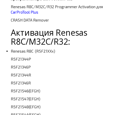
Renesas R8C/M32C/R32 Programmer Activation для
CarProTool Plus
CRASH DATA Remover
Активация Renesas
R8C/M32C/R32:
Renesas R8C (R5F21XXx)
R5F21344P
R5F21346P
R5F21344R
R5F21346R
R5F21546(EFGH)
R5F21547(EFGH)
R5F21548(EFGH)
R5F2154A(EFGH)