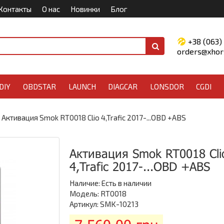
Контакты
О нас
Новинки
Блог
+38 (063)
orders@xhors
DIY
OBDSTAR
LAUNCH
DIAGCAR
LONSDOR
CGDI
Активация Smok RT0018 Clio 4,Trafic 2017-...OBD +ABS
Активация Smok RT0018 Cli
4,Trafic 2017-...OBD +ABS
Наличие:
Есть в наличии
Модель: RT0018
Артикул: SMK-10213