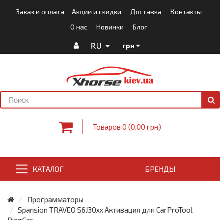
Заказ и оплата
Акции и скидки
Доставка
Контакты
О нас
Новинки
Блог
RU
грн
Товаров 0 (0.00 грн)
КАТАЛОГ
БРЕНДЫ
Программаторы
Spansion TRAVEO S6J30xx Активация для CarProTool