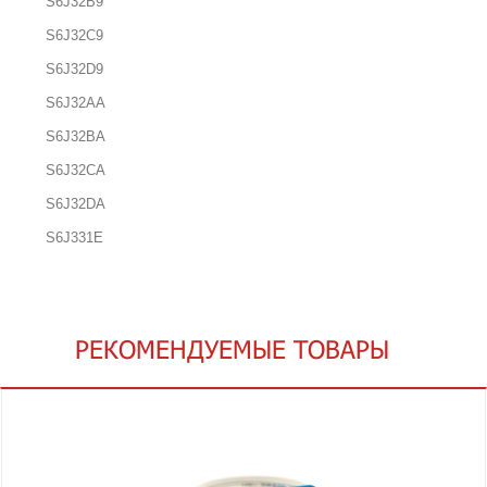
S6J32B9
S6J32C9
S6J32D9
S6J32AA
S6J32BA
S6J32CA
S6J32DA
S6J331E
РЕКОМЕНДУЕМЫЕ ТОВАРЫ