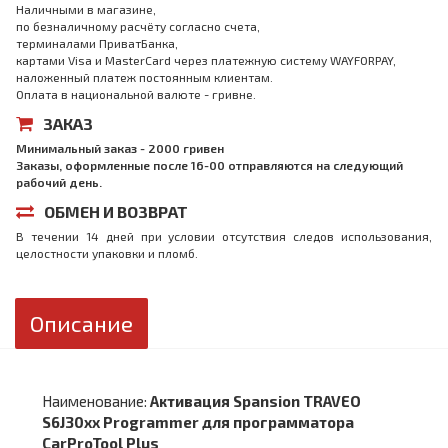
Наличными в магазине,
по безналичному расчёту согласно счета,
терминалами ПриватБанка,
картами Visa и MasterCard через платежную систему WAYFORPAY,
наложенный платеж постоянным клиентам.
Оплата в национальной валюте - гривне.
ЗАКАЗ
Минимальный заказ - 2000 гривен
Заказы, оформленные после 16-00 отправляются на следующий
рабочий день.
ОБМЕН И ВОЗВРАТ
В течении 14 дней при условии отсутствия следов использования,
целостности упаковки и пломб.
Описание
Наименование:
Активация
Spansion TRAVEO
S6J30xx Programmer
для программатора
CarProTool Plus