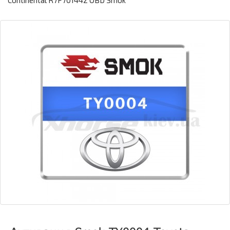
Continental R7F701442 OBD Smok