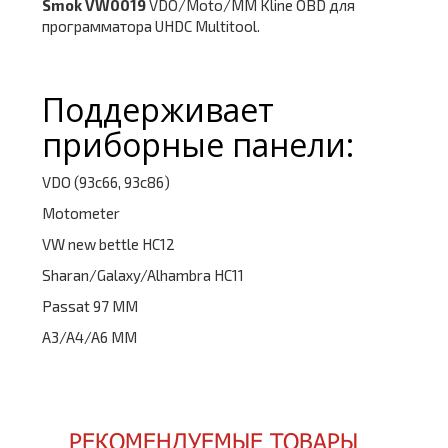
Smok VW0019
VDO/Moto/MM Kline OBD для
программатора UHDC Multitool.
Поддерживает
приборные панели:
VDO (93c66, 93c86)
Motometer
VW new bettle HC12
Sharan/Galaxy/Alhambra HC11
Passat 97 MM
A3/A4/A6 MM
РЕКОМЕНДУЕМЫЕ ТОВАРЫ