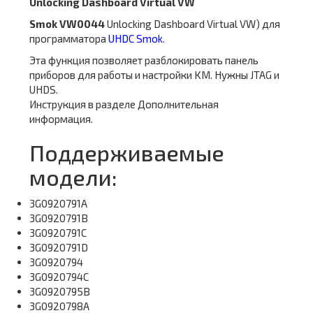
Unlocking Dashboard Virtual VW
Smok VW0044
Unlocking Dashboard Virtual VW) для
программатора
UHDC Smok
.
Эта функция позволяет разблокировать панель
приборов для работы и настройки KM. Нужны JTAG и
UHDS.
Инструкция в разделе Дополнительная
информация.
Поддерживаемые
модели:
3G0920791A
3G0920791B
3G0920791C
3G0920791D
3G0920794
3G0920794C
3G0920795B
3G0920798A