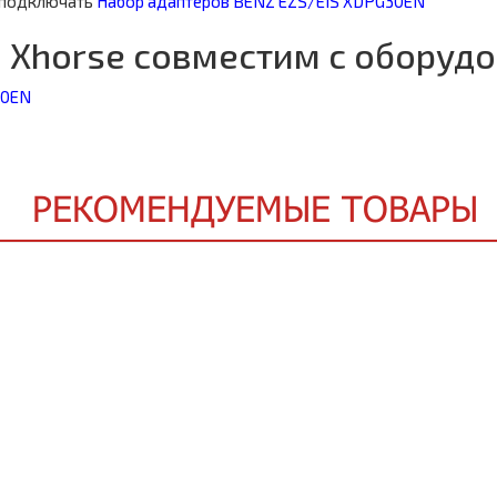
 подключать
Набор адаптеров BENZ EZS/EIS XDPG30EN
Xhorse совместим с оборуд
R0EN
РЕКОМЕНДУЕМЫЕ ТОВАРЫ