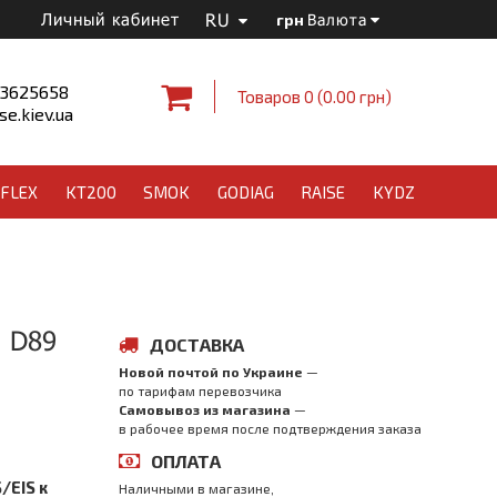
RU
Личный кабинет
грн
Валюта
 3625658
Товаров 0 (0.00 грн)
e.kiev.ua
FLEX
KT200
SMOK
GODIAG
RAISE
KYDZ
g D89
ДОСТАВКА
Новой почтой по Украине
—
по тарифам перевозчика
Самовывоз из магазина
—
в рабочее время после подтверждения заказа
ОПЛАТА
/EIS к
Наличными в магазине,