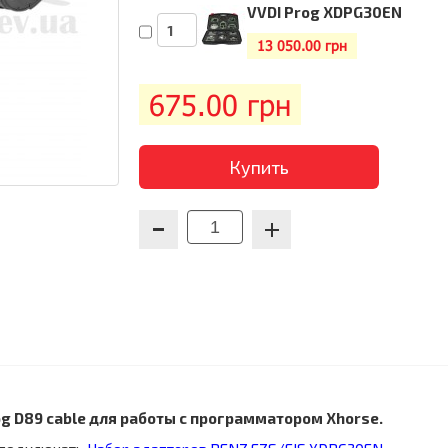
VVDI Prog XDPG30EN
13 050.00 грн
675.00
грн
Купить
g D89 cable для работы c программатором Xhorse.