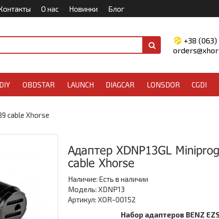
Контакты
О нас
Новинки
Блог
+38 (063)
orders@xhors
DIY
OBDSTAR
LAUNCH
DIAGCAR
LONSDOR
CGDI
9 cable Xhorse
Адаптер XDNP13GL Minipro
cable Xhorse
Наличие:
Есть в наличии
Модель: XDNP13
Артикул: XOR-00152
Набор адаптеров BENZ EZS