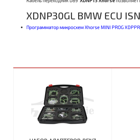
Кабель переходник D89
XDNP13
Xhorse
позволяет
XDNP30GL BMW ECU ISN 
Программатор микросхем Xhorse MINI PROG XDPP