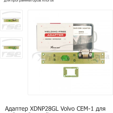
для программаторов Xhorse
Адаптер XDNP28GL Volvo CEM-1 для