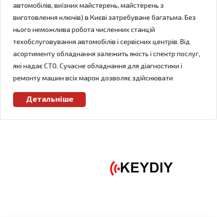
автомобілів, виїзних майстерень, майстерень з
виготовлення ключів) в Києві затребуване багатьма. Без
нього неможлива робота численних станцій
техобслуговування автомобілів і сервісних центрів. Від
асортименту обладнання залежить якість і спектр послуг,
які надає СТО. Сучасне обладнання для діагностики і
ремонту машин всіх марок дозволяє здійснювати
комплексне обслуговування автомобілів моделей різних
Детальніше
років випуску.
РІЗНОВИДИ
ОБЛАДНАННЯ
Існує безліч різновидів обладнання для СТО, перш за все,
воно поділяється на діагностичне і ремонтне. На
кузовному, малярном, шиномонтажній і інших ділянках
використовується специфічне ремонтне обладнання.
Ремонт і техобслуговування автомобілів неможливі без