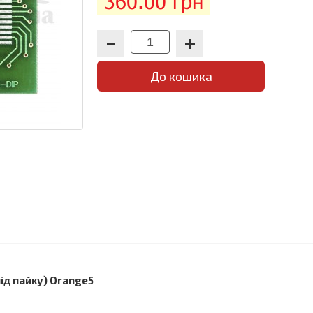
360.00 грн
До кошика
ід пайку) Orange5