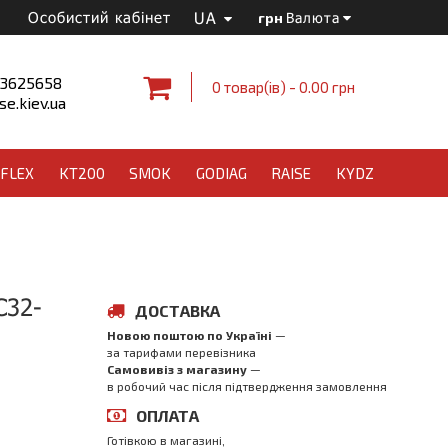
UA
Особистий кабінет
грн
Валюта
 3625658
0 товар(ів) - 0.00 грн
e.kiev.ua
FLEX
KT200
SMOK
GODIAG
RAISE
KYDZ
C32-
ДОСТАВКА
Новою поштою по Україні
—
за тарифами перевізника
Самовивіз з магазинy
—
в робочий час після підтвердження замовлення
ОПЛАТА
Готівкою в магазині,