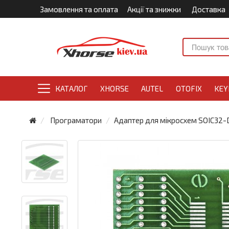
Замовлення та оплата
Акції та знижки
Доставка
КАТАЛОГ
XHORSE
AUTEL
OTOFIX
KEY
Програматори
Адаптер для мікросхем SOIC32-