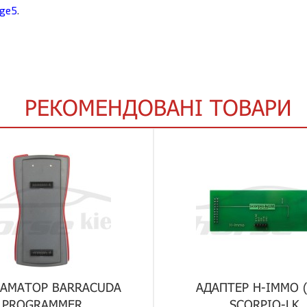
nge5
.
РЕКОМЕНДОВАНІ ТОВАРИ
РАМАТОР BARRACUDA
АДАПТЕР H-IMMO (
PROGRAMMER
SCORPIO-LK