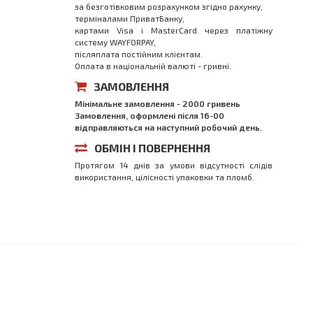
за безготівковим розрахунком згідно рахунку,
терміналами ПриватБанку,
картами Visa і MasterCard через платіжну
систему WAYFORPAY,
післяплата постійним клієнтам.
Оплата в національній валюті - гривні.
ЗАМОВЛЕННЯ
Мінімальне замовлення - 2000 гривень
Замовлення, оформлені після 16-00
відправляються на наступний робочий день.
ОБМІН І ПОВЕРНЕННЯ
Протягом 14 днів за умови відсутності слідів
використання, цілісності упаковки та пломб.