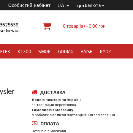
UA
Особистий кабінет
грн
Валюта
 3625658
0 товар(ів) - 0.00 грн
e.kiev.ua
FLEX
KT200
SMOK
GODIAG
RAISE
KYDZ
ysler
ДОСТАВКА
Новою поштою по Україні
—
за тарифами перевізника
Самовивіз з магазинy
—
в робочий час після підтвердження замовлення
ОПЛАТА
Готівкою в магазині,