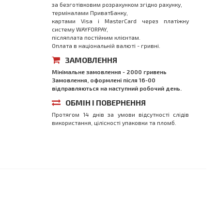
за безготівковим розрахунком згідно рахунку,
терміналами ПриватБанку,
картами Visa і MasterCard через платіжну
систему WAYFORPAY,
післяплата постійним клієнтам.
Оплата в національній валюті - гривні.
ЗАМОВЛЕННЯ
Мінімальне замовлення - 2000 гривень
Замовлення, оформлені після 16-00
відправляються на наступний робочий день.
ОБМІН І ПОВЕРНЕННЯ
Протягом 14 днів за умови відсутності слідів
використання, цілісності упаковки та пломб.