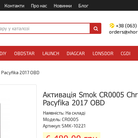
Контакти
Про нас
Новинки
Блог
+38 (063)
orders@xhors
DIY
OBDSTAR
LAUNCH
DIAGCAR
LONSDOR
CGDI
 Pacyfika 2017 OBD
Активація Smok CR0005 Chr
Pacyfika 2017 OBD
Наявність:
На складі
Модель: CR0005
Артикул: SMK-10221