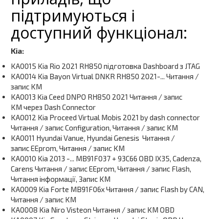
підтримуються і
доступний функціонал:
Kia:
KA0015 Kia Rio 2021 RH850 підготовка Dashboard з JTAG
KA0014 Kia Bayon Virtual DNKR RH850 2021-... Читання /
запис KM
KA0013 Kia Ceed DNPO RH850 2021 Читання / запис
KM через Dash Connector
KA0012 Kia Proceed Virtual Mobis 2021 by dash connector
Читання / запис Configuration, Читання / запис KM
KA0011 Hyundai Vanue, Hyundai Genesis Читання /
запис EEprom, Читання / запис KM
KA0010 Kia 2013 -... MB91F037 + 93C66 OBD IX35, Cadenza,
Carens Читання / запис EEprom, Читання / запис Flash,
Читання інформації, Запис KM
KA0009 Kia Forte MB91F06x Читання / запис Flash by CAN,
Читання / запис KM
KA0008 Kia Niro Visteon Читання / запис KM OBD