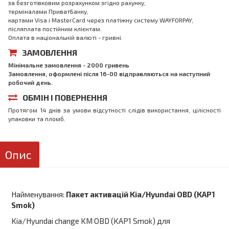
за безготівковим розрахунком згідно рахунку,
терміналами ПриватБанку,
картами Visa і MasterCard через платіжну систему WAYFORPAY,
післяплата постійним клієнтам.
Оплата в національній валюті - гривні.
ЗАМОВЛЕННЯ
Мінімальне замовлення - 2000 гривень
Замовлення, оформлені після 16-00 відправляються на наступний
робочий день.
ОБМІН І ПОВЕРНЕННЯ
Протягом 14 днів за умови відсутності слідів використання, цілісності
упаковки та пломб.
Опис
Найменування:
Пакет активацій Kia/Hyundai OBD (KAP1
Smok)
Kia/Hyundai change KM OBD (KAP1 Smok) для