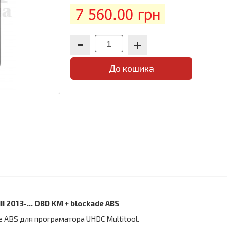
7 560.00 грн
До кошика
II 2013-... OBD KM + blockade ABS
kade ABS для програматора UHDC Multitool.