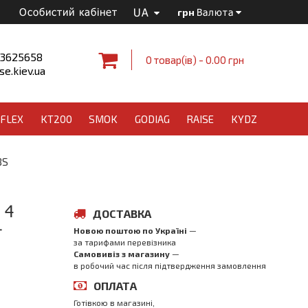
UA
Особистий кабінет
грн
Валюта
 3625658
0 товар(ів) - 0.00 грн
e.kiev.ua
FLEX
KT200
SMOK
GODIAG
RAISE
KYDZ
BS
 4
ДОСТАВКА
+
Новою поштою по Україні
—
за тарифами перевізника
Самовивіз з магазинy
—
в робочий час після підтвердження замовлення
ОПЛАТА
Готівкою в магазині,