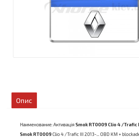
Опис
Наименование: Активація
Smok RT0009 Clio 4 /Trafic I
Smok RT0009
Clio 4 /Trafic III 2013-... OBD KM + bloc