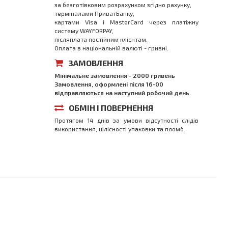
за безготівковим розрахунком згідно рахунку,
терміналами ПриватБанку,
картами Visa і MasterCard через платіжну
систему WAYFORPAY,
післяплата постійним клієнтам.
Оплата в національній валюті - гривні.
ЗАМОВЛЕННЯ
Мінімальне замовлення - 2000 гривень
Замовлення, оформлені після 16-00
відправляються на наступний робочий день.
ОБМІН І ПОВЕРНЕННЯ
Протягом 14 днів за умови відсутності слідів
використання, цілісності упаковки та пломб.