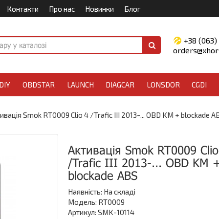
Контакти
Про нас
Новинки
Блог
+38 (063)
orders@xhors
DIY
OBDSTAR
LAUNCH
DIAGCAR
LONSDOR
CGDI
ивація Smok RT0009 Clio 4 /Trafic III 2013-... OBD KM + blockade A
Активація Smok RT0009 Clio
/Trafic III 2013-... OBD KM 
blockade ABS
Наявність:
На складі
Модель: RT0009
Артикул: SMK-10114